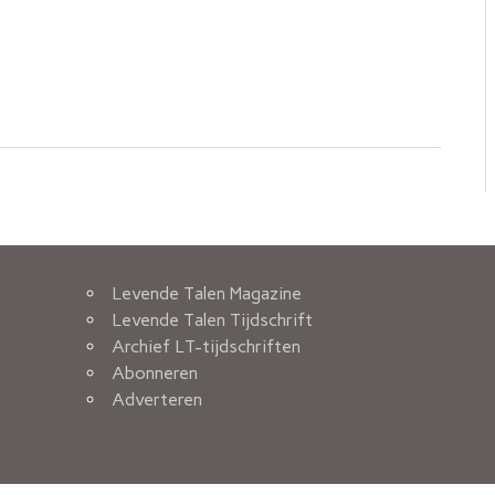
Levende Talen Magazine
Levende Talen Tijdschrift
Archief LT-tijdschriften
Abonneren
Adverteren