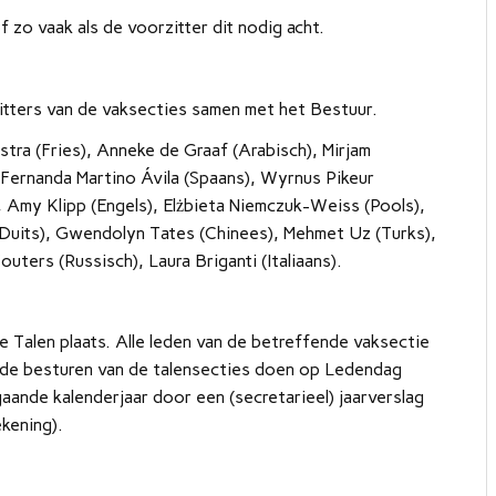
 zo vaak als de voorzitter dit nodig acht.
tters van de vaksecties samen met het Bestuur.
tra (Fries), Anneke de Graaf (Arabisch), Mirjam
 Fernanda Martino Ávila (Spaans), Wyrnus Pikeur
, Amy Klipp (Engels), Elżbieta Niemczuk-Weiss (Pools),
 (Duits), Gwendolyn Tates (Chinees), Mehmet Uz (Turks),
ters (Russisch), Laura Briganti (Italiaans).
 Talen plaats. Alle leden van de betreffende vaksectie
 de besturen van de talensecties doen op Ledendag
aande kalenderjaar door een (secretarieel) jaarverslag
ekening).