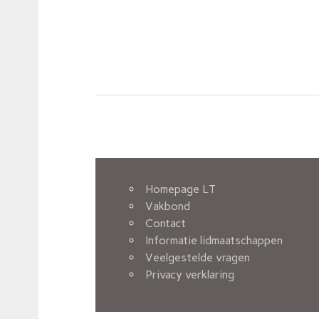
Homepage LT
Vakbond
Contact
Informatie lidmaatschappen
Veelgestelde vragen
Privacy verklaring