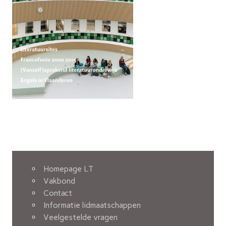
Homepage LT
Vakbond
Contact
Informatie lidmaatschappen
Veelgestelde vragen