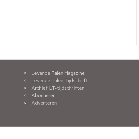
Levende Talen Magazine
Levende Talen Tijdschrift
Archief LT-tijdschriften
Abonneren
Adverteren