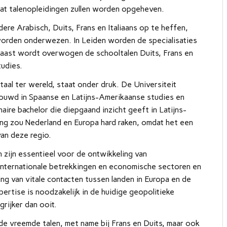
 dat talenopleidingen zullen worden opgeheven.
dere Arabisch, Duits, Frans en Italiaans op te heffen,
worden onderwezen. In Leiden worden de specialisaties
naast wordt overwogen de schooltalen Duits, Frans en
tudies.
al ter wereld, staat onder druk. De Universiteit
ouwd in Spaanse en Latijns-Amerikaanse studies en
naire bachelor die diepgaand inzicht geeft in Latijns-
ing zou Nederland en Europa hard raken, omdat het een
van deze regio.
zijn essentieel voor de ontwikkeling van
 internationale betrekkingen en economische sectoren en
ng van vitale contacten tussen landen in Europa en de
ertise is noodzakelijk in de huidige geopolitieke
rijker dan ooit.
n de vreemde talen, met name bij Frans en Duits, maar ook