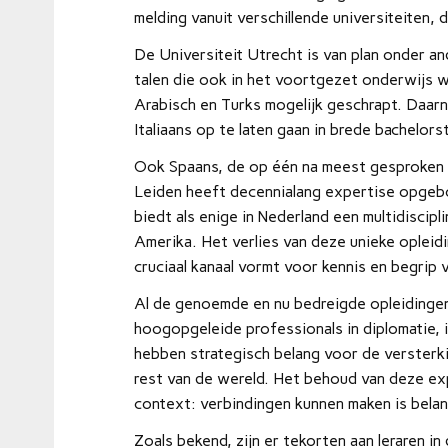
melding vanuit verschillende universiteiten,
De Universiteit Utrecht is van plan onder an
talen die ook in het voortgezet onderwijs 
Arabisch en Turks mogelijk geschrapt. Daar
Italiaans op te laten gaan in brede bachelors
Ook Spaans, de op één na meest gesproken ta
Leiden heeft decennialang expertise opgeb
biedt als enige in Nederland een multidiscipli
Amerika. Het verlies van deze unieke opleid
cruciaal kanaal vormt voor kennis en begrip 
Al de genoemde en nu bedreigde opleidingen 
hoogopgeleide professionals in diplomatie,
hebben strategisch belang voor de versterki
rest van de wereld. Het behoud van deze exp
context: verbindingen kunnen maken is belang
Zoals bekend, zijn er tekorten aan leraren i