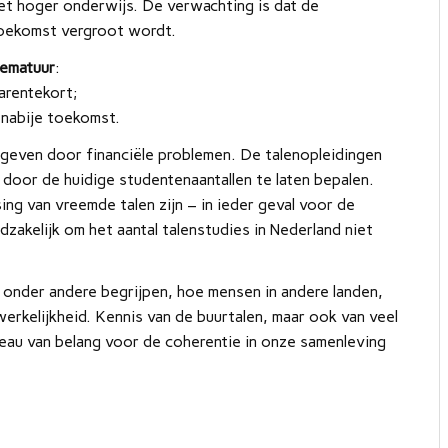
het hoger onderwijs. De verwachting is dat de
 toekomst vergroot wordt.
rematuur
:
arentekort;
 nabije toekomst.
ngegeven door financiële problemen. De talenopleidingen
r door de huidige studentenaantallen te laten bepalen.
g van vreemde talen zijn – in ieder geval voor de
zakelijk om het aantal talenstudies in Nederland niet
onder andere begrijpen, hoe mensen in andere landen,
erkelijkheid. Kennis van de buurtalen, maar ook van veel
iveau van belang voor de coherentie in onze samenleving